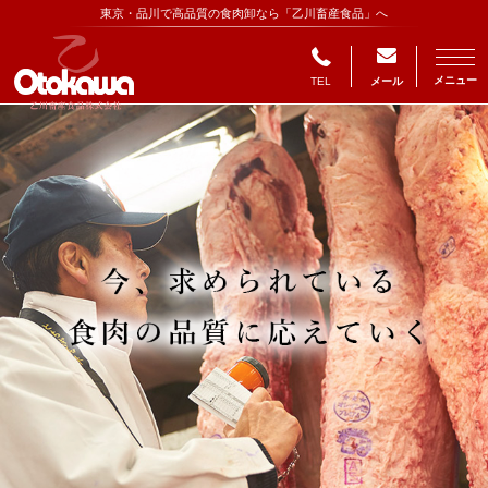
東京・品川で高品質の食肉卸なら「乙川畜産食品」へ
メニュー
TEL
メール